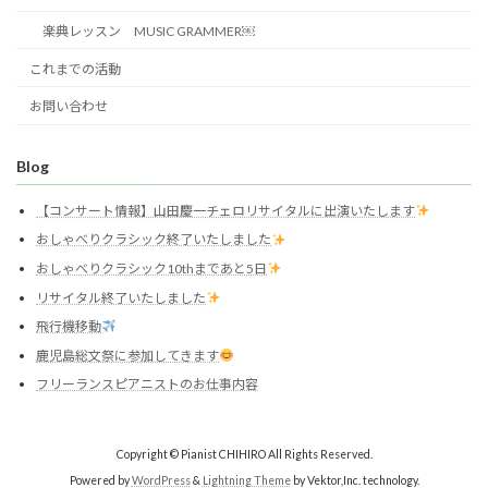
楽典レッスン MUSIC GRAMMER￼
これまでの活動
お問い合わせ
Blog
【コンサート情報】山田慶一チェロリサイタルに出演いたします
おしゃべりクラシック終了いたしました
おしゃべりクラシック10thまであと5日
リサイタル終了いたしました
飛行機移動
鹿児島総文祭に参加してきます
フリーランスピアニストのお仕事内容
Copyright © Pianist CHIHIRO All Rights Reserved.
Powered by
WordPress
&
Lightning Theme
by Vektor,Inc. technology.